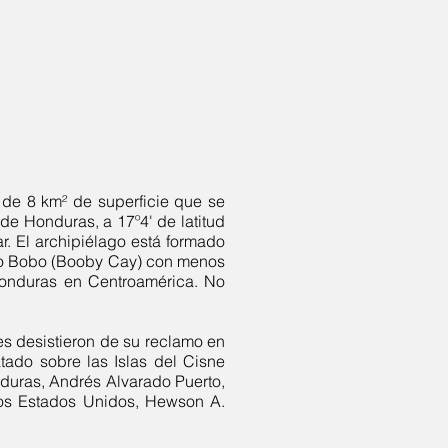
a de 8
km²
de superficie​ que se
e de
Honduras
, a 17º4' de latitud
r. El
archipiélago
está formado
ro Bobo (Booby Cay) con menos
e Honduras en Centroamérica. No
s desistieron de su reclamo en
atado sobre las Islas del Cisne
nduras, Andrés Alvarado Puerto,
los Estados Unidos, Hewson A.