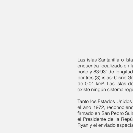
Las islas Santanilla​ o 
encuentra localizado en l
norte y 83º93' de longitud
por tres (3) islas: Cisne 
de 0.01
km²
. Las Islas d
existe ningún sistema regu
Tanto los Estados Unidos
el año
1972
, reconociend
firmado en San Pedro Sula
el Presidente de la Rep
Ryan y el enviado especia