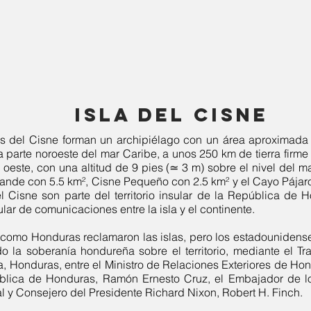
isla del cisne
Islas del Cisne forman un archipiélago con un área aproximad
a parte noroeste del
mar Caribe
, a unos 250
km
de tierra firm
 oeste, con una altitud de 9 pies (≃ 3 m) sobre el nivel del ma
Grande con 5.5
km²
, Cisne Pequeño con 2.5
km²
y el Cayo Pája
el Cisne son parte del territorio insular de la República d
lar de comunicaciones entre la isla y el continente.
 como Honduras reclamaron las islas, pero los estadounidense
o la soberanía hondureña sobre el territorio, mediante el Tr
, Honduras, entre el Ministro de Relaciones Exteriores de Ho
ública de Honduras, Ramón Ernesto Cruz, el Embajador de 
l y Consejero del Presidente Richard Nixon, Robert H. Finch.