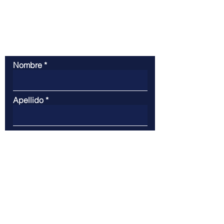
< Back
Contáctanos
Nombre
Apellido
Email
Escribe un mensaje